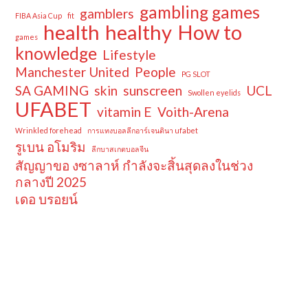
gambling games
gamblers
FIBA Asia Cup
fit
health
healthy
How to
games
knowledge
Lifestyle
Manchester United
People
PG SLOT
SA GAMING
skin
sunscreen
UCL
Swollen eyelids
UFABET
vitamin E
Voith-Arena
Wrinkled forehead
การแทงบอลลีกอาร์เจนตินา ufabet
รูเบน อโมริม
ลีกบาสเกตบอลจีน
สัญญาขอ งซาลาห์ กำลังจะสิ้นสุดลงในช่วง
กลางปี 2025
เดอ บรอยน์