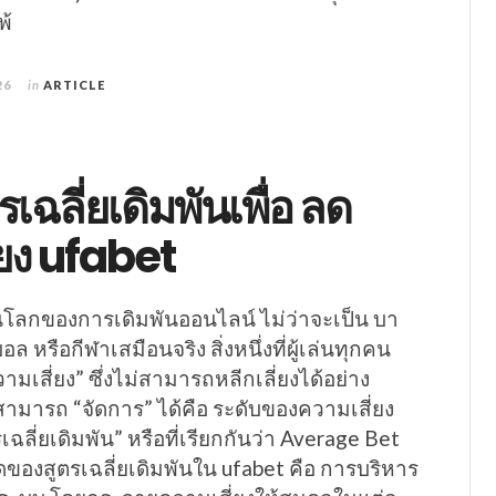
พ้
26
in
ARTICLE
ตรเฉลี่ยเดิมพันเพื่อ ลด
่ยง ufabet
นโลกของการเดิมพันออนไลน์ ไม่ว่าจะเป็น บา
ล หรือกีฬาเสมือนจริง สิ่งหนึ่งที่ผู้เล่นทุกคน
ามเสี่ยง” ซึ่งไม่สามารถหลีกเลี่ยงได้อย่าง
ี่สามารถ “จัดการ” ได้คือ ระดับของความเสี่ยง
เฉลี่ยเดิมพัน” หรือที่เรียกกันว่า Average Bet
ของสูตรเฉลี่ยเดิมพันใน ufabet คือ การบริหาร