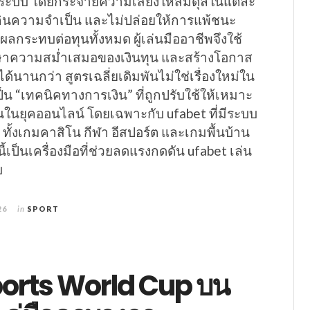
มีระบบ โดยกระจายความเสี่ยงให้สมดุลในแต่ละ
เกินความจำเป็น และไม่ปล่อยให้การแพ้ชนะ
่งผลกระทบต่อทุนทั้งหมด ผู้เล่นมืออาชีพจึงใช้
กษาความสม่ำเสมอของเงินทุน และสร้างโอกาส
ด้นานกว่า สูตรเฉลี่ยเดิมพันไม่ใช่เรื่องใหม่ใน
็น “เทคนิคทางการเงิน” ที่ถูกปรับใช้ให้เหมาะ
นในยุคออนไลน์ โดยเฉพาะกับ ufabet ที่มีระบบ
ทั้งเกมคาสิโน กีฬา อีสปอร์ต และเกมพื้นบ้าน
นี้เป็นเครื่องมือที่ช่วยลดแรงกดดัน ufabet เล่น
บ
26
in
SPORT
ports World Cup บน