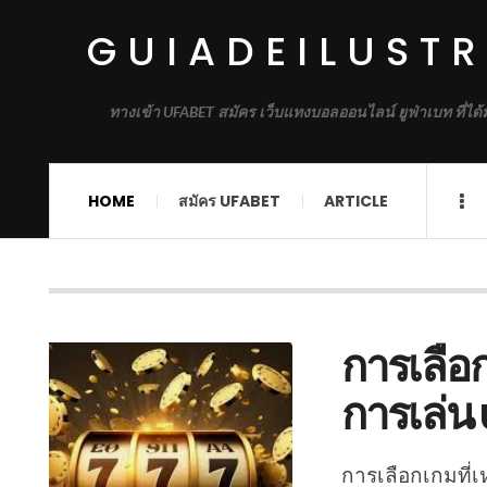
GUIADEILUST
ทางเข้า UFABET สมัคร เว็บแทงบอลออนไลน์ ยูฟ่าเบท ที่ได
HOME
สมัคร UFABET
ARTICLE
การเลือ
การเล่น
การเลือกเกมที่