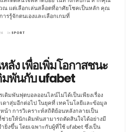
 แต่เลือกเล่นสล็อตที่อาศัยโชคเป็นหลัก คุณ
ย การรู้จักตนเองและเลือกเกมที่
26
in
SPORT
นหลัง เพื่อเพิ่มโอกาสชนะ
ิมพันกับ ufabet
รเดิมพันฟุตบอลออนไลน์ไม่ได้เป็นเพียงเรื่อง
าสุ่มอีกต่อไป ในยุคที่ เทคโนโลยีและข้อมูล
วหน้า การวิเคราะห์สถิติย้อนหลังกลายเป็น
ที่ช่วยให้นักเดิมพันสามารถตัดสินใจได้อย่างมี
ิ่งขึ้น โดยเฉพาะกับผู้ที่ใช้ ufabet ซึ่งเป็น