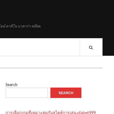
ลน์ คาสิโน บาคาร่า สล๊อต.
Search
SEARCH
การเลือกเกมที่เหมาะสมกับสไตล์การเล่น ufabet999