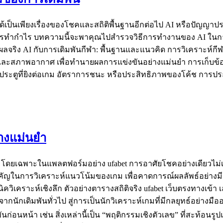
่ได้เป็นเพียงเรื่องของโชคและสถิติพื้นฐานอีกต่อไป AI หรือปัญญาป
การทำกำไร บทความนี้จะพาคุณไปสำรวจวิธีการทำงานของ AI ในการเ
ได้ผลจริง AI กับการเดิมพันกีฬา: พื้นฐานและแนวคิด การวิเคราะห
 และสภาพอากาศ เพื่อทำนายผลการแข่งขันอย่างแม่นยำ การเก็บข้อม
ำนวนประตูที่ยิงต่อเกม อัตราการชนะ หรือประสิทธิภาพของโค้ช การ
่างแม่นยำ
์ โดยเฉพาะในแพลตฟอร์มอย่าง ufabet การอาศัยโชคอย่างเดียวไม
อสำคัญในการวิเคราะห์แนวโน้มของเกม เพื่อคาดการณ์ผลลัพธ์อย่างม
วิเคราะห์เชิงลึก ตัวอย่างตารางสถิติจริง ufabet เว็บตรงทางเข้า 
ากนักเดิมพันทั่วไป สู่การเป็นนักวิเคราะห์เกมที่มีกลยุทธ์อย่าง
่งขันก่อนหน้า เช่น สิ่งเหล่านี้เป็น “พฤติกรรมเชิงตัวเลข” ที่สะท