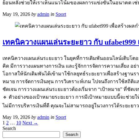
ย้อนหลังช่วยให้เราเห็นแนวโน้มของผลการแข่งขันในอนาคต เช่น
May 19, 2026
by
admin
in
Sport
เทคนิควางแผนเล่นระยะยาว กับ ufabet999 เพ
เทคนิควางแผนเล่นระยะยาว ในยุคที่การเดิมพันออนไลน์เติบโตอย่า
คิด มีการวางแผนทางการเงิน และรู้จักการจัดการความเสี่ยง อย่า
โอกาสให้นักเดิมพันได้เข้ามาใช้กลยุทธ์ระยะยาวเพื่อสร้างฐานร
หมาย การจัดการเงินทุน การวิเคราะห์เกม ไปจนถึงการใช้สถิติและ
ชัดเจน การวางแผนเล่นระยะยาวต้องเริ่มจาก “เป้าหมาย” ที่ชัดเ
🔹 ตัวอย่างของเป้าหมายระยะยาว การมีเป้าหมายแบบนี้จะช่วยให้
ไม่มีการบริหารเงินที่ดี คุณจะไม่สามารถอยู่ในวงการได้ระยะยาวใน 
May 19, 2026
by
admin
in
Sport
1
2
…
10
Next →
Search
Search