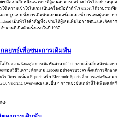
er ถือเป็นอีกหนึ่งแนวทางที่ผู้เล่นสามารถสร้างกำไรได้อย่างสนุกสน
รถใช้ ความเข้าใจในเกม เป็นเครื่องมือทำกำไร ufabet ได้รวบรวมฟีเ
ter มีหลายรูปแบบ ทั้งการเดิมพันแบบแมตช์ต่อแมตช์ การแทงผู้ชนะ 
roid เป็นหัวใจสำคัญที่จะช่วยให้ผู้เล่นเพิ่มโอกาสชนะและจัดการเ
บตำนานที่เปิดตัวครั้งแรกในปี 1987
ะกลยุทธ์เพื่อชนะการเดิมพัน
์ที่ได้รับความนิยมสูง การเดิมพันผ่าน ufabet กลายเป็นอีกหนึ่งช่อ
จะสอนวิธีวิเคราะห์ผลเกม Esports อย่างครบวงจร ตั้งแต่การศึกษ
ืออะไร วิเคราะห์ผล Esports หรือ Electronic Sports คือการแข่งขั
:GO, Valorant, Overwatch และอื่น ๆ การแข่งขันเหล่านี้ไม่เพียงแต
ม่ของการเดิมพัน