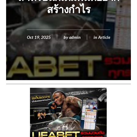
สร้างกำไร
Oct 19, 2025
by
admin
in
Article