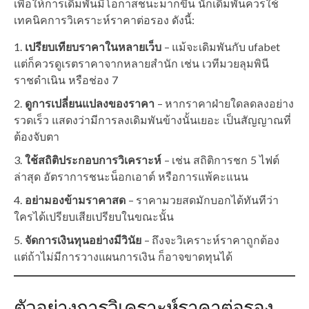
เพื่อให้การเดิมพันมีโอกาสชนะมากขึ้น นักเดิมพันควรใช้
เทคนิคการวิเคราะห์ราคาต่อรอง ดังนี้:
เปรียบเทียบราคาในหลายเว็บ
– แม้จะเดิมพันกับ ufabet
แต่ก็ควรดูเรตราคาจากหลายสำนัก เช่น เวทีมวยลุมพินี
ราชดำเนิน หรือช่อง 7
ดูการเปลี่ยนแปลงของราคา
– หากราคาฝ่ายใดลดลงอย่าง
รวดเร็ว แสดงว่ามีการลงเดิมพันข้างนั้นเยอะ เป็นสัญญาณที่
ต้องจับตา
ใช้สถิติประกอบการวิเคราะห์
– เช่น สถิติการชก 5 ไฟต์
ล่าสุด อัตราการชนะน็อกเอาต์ หรือการแพ้คะแนน
อย่ามองข้ามราคาสด
– ราคามวยสดมักบอกได้ทันทีว่า
ใครได้เปรียบเสียเปรียบในขณะนั้น
จัดการเงินทุนอย่างมีวินัย
– ถึงจะวิเคราะห์ราคาถูกต้อง
แต่ถ้าไม่มีการวางแผนการเงิน ก็อาจขาดทุนได้
ตัวอย่างการวิเคราะห์ราคาต่อรอง