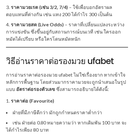
ราคามวยเรต (เช่น 3/2, 7/4)
– ใช้เพื่อบอกอัตราผล
ตอบแทนที่ต่างกัน เช่น แทง 200 ได้กำไร 300 เป็นต้น
ราคามวยสด (Live Odds)
– ราคาที่เปลี่ยนแปลงระหว่าง
การแข่งขัน ซึ่งขึ้นอยู่กับสถานการณ์บนเวที เช่น ใครออก
หมัดได้เปรียบ หรือใครโดนหมัดหนัก
วิธีอ่านราคาต่อรองมวย ufabet
การอ่านราคาต่อรองมวย ufabet ไม่ใช่เรื่องยาก หากเข้าใจ
หลักการพื้นฐาน โดยส่วนมากราคามวยจะถูกนำเสนอในรูป
แบบ
อัตราต่อรองตัวเลข
ซึ่งสามารถอธิบายได้ดังนี้:
ราคาต่อ (Favourite)
ฝ่ายที่มีภาษีดีกว่า มักถูกกำหนดราคาต่ำกว่า
เช่น ฝ่ายต่อ 0.80 หมายความว่า หากเดิมพัน 100 บาท จะ
ได้กำไรเพียง 80 บาท