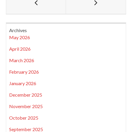
Archives
May 2026
April 2026
March 2026
February 2026
January 2026
December 2025
November 2025
October 2025
September 2025