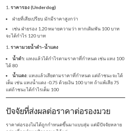
ราคารอง (Underdog)
ฝ่ายที่เสียเปรียบ มักมีราคาสูงกว่า
เช่น ฝ่ายรอง 1.20 หมายความว่า หากเดิมพัน 100 บาท
จะได้กำไร 120 บาท
ราคามวยน้ำดำ–น้ำแดง
น้ำดำ
: แทงแล้วได้กำไรตามราคาที่กำหนด เช่น แทง 100
ได้ 80
น้ำแดง
: แทงแล้วเสียตามราคาที่กำหนด แต่ถ้าชนะจะได้
เต็ม เช่น แทงน้ำแดง -0.75 ด้วยเงิน 100 บาท ถ้าแพ้เสีย 75
แต่ถ้าชนะได้กำไรเต็ม 100
ปัจจัยที่ส่งผลต่อราคาต่อรองมวย
ราคาต่อรองไม่ได้ถูกกำหนดขึ้นมาแบบสุ่ม แต่มีปัจจัยหลาย