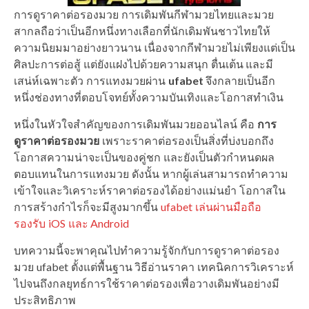
การดูราคาต่อรองมวย การเดิมพันกีฬามวยไทยและมวย
สากลถือว่าเป็นอีกหนึ่งทางเลือกที่นักเดิมพันชาวไทยให้
ความนิยมมาอย่างยาวนาน เนื่องจากกีฬามวยไม่เพียงแต่เป็น
ศิลปะการต่อสู้ แต่ยังแฝงไปด้วยความสนุก ตื่นเต้น และมี
เสน่ห์เฉพาะตัว การแทงมวยผ่าน
ufabet
จึงกลายเป็นอีก
หนึ่งช่องทางที่ตอบโจทย์ทั้งความบันเทิงและโอกาสทำเงิน
หนึ่งในหัวใจสำคัญของการเดิมพันมวยออนไลน์ คือ
การ
ดูราคาต่อรองมวย
เพราะราคาต่อรองเป็นสิ่งที่บ่งบอกถึง
โอกาสความน่าจะเป็นของคู่ชก และยังเป็นตัวกำหนดผล
ตอบแทนในการแทงมวย ดังนั้น หากผู้เล่นสามารถทำความ
เข้าใจและวิเคราะห์ราคาต่อรองได้อย่างแม่นยำ โอกาสใน
การสร้างกำไรก็จะมีสูงมากขึ้น
ufabet เล่นผ่านมือถือ
รองรับ iOS และ Android
บทความนี้จะพาคุณไปทำความรู้จักกับการดูราคาต่อรอง
มวย ufabet ตั้งแต่พื้นฐาน วิธีอ่านราคา เทคนิคการวิเคราะห์
ไปจนถึงกลยุทธ์การใช้ราคาต่อรองเพื่อวางเดิมพันอย่างมี
ประสิทธิภาพ