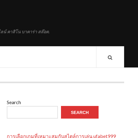
ลน์ คาสิโน บาคาร่า สล๊อต.
Search
SEARCH
การเลือกเกมที่เหมาะสมกับสไตล์การเล่น ufabet999