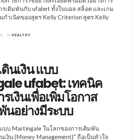
erion วิธีการใช้อย่างละเอียดพร้อมตัวอย่างการ
เดิมพันกับ ufabet ทั้งในบอล สล็อต และเกม
ต้นกำเนิดของสูตร Kelly Criterion สูตร Kelly
26
in
HEALTHY
เดินเงิน แบบ
ale ufabet: เทคนิค
รเงินเพื่อเพิ่มโอกาส
พันอย่างมีระบบ
น แบบ Martingale ในโลกของการเดิมพัน
ินเงิน (Money Management)” ถือเป็นหัวใจ