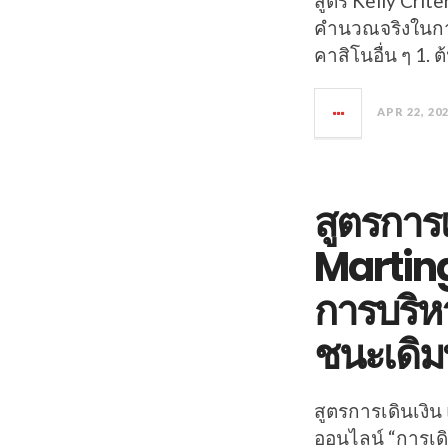
สูตร Kelly Crit
คำนวณจริงในการ
คาสิโนอื่น ๆ 1. 
APR 22, 20
สูตรการ
Marting
การบริหา
ชนะเดิม
สูตรการเดินเงิ
ออนไลน์ “การเด