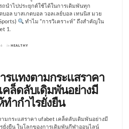
ารถนำไปประยุกต์ใช้ได้ในการเดิมพันทุก
 ฟุตบอล บาสเกตบอล วอลเลย์บอล เทนนิส มวย
Sports)
ทำไม “การวิเคราะห์” ถึงสำคัญใน
et 1.
26
in
HEALTHY
การแทงตามกระแสราคา
คล็ดลับเดิมพันอย่างมี
ให้ทำกำไรยั่งยืน
มกระแสราคา ufabet เคล็ดลับเดิมพันอย่างมี
ไรยั่งยืน ในโลกของการเดิมพันกีฬาออนไลน์