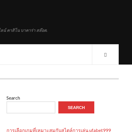
ลน์ คาสิโน บาคาร่า สล๊อต.
Search
SEARCH
การเลือกเกมที่เหมาะสมกับสไตล์การเล่น ufabet999