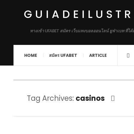
GUIADEILUST
ทางเข้า UFABET สมัคร เว็บแทงบอลออนไลน์ ยูฟ่าเบท ที่ได
HOME
สมัคร UFABET
ARTICLE
Tag Archives:
casinos