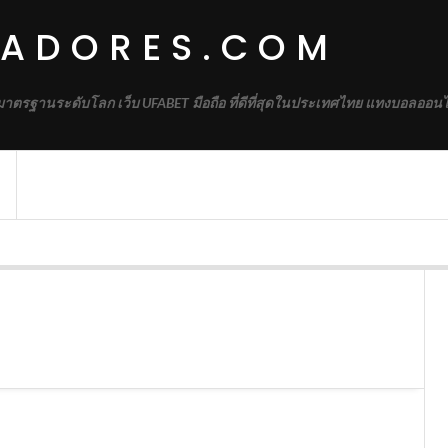
RADORES.COM
้มาตรฐานระดับโลก เว็บ UFABET มือถือ ที่ดีที่สุดในประเทศไทย แทงบอลออนไ