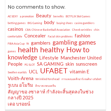
No comments to show.
Beauty
AE SEXY
a promotion
benefits
BETFLIX Slot Games
body
betting games
BIG Gaming
buying shoes
casino gamblers
casinos
CBA: Chinese Basketball Association
Cheek wrinkles
chin
Concealer
fashion
comfortable
Facial skin problems
gambling games
gamblers
FIBA Asia Cup
fit
health
healthy
How to
games
knowledge
Lifestyle
Manchester United
People
SA GAMING
skin
sunscreen
PG SLOT
UFABET
UCL
vitamin E
Swollen eyelids
Voith-Arena
Wrinkled forehead
การแทงบอลลีกอาร์เจนตินา ufabet
รูเบน อโมริม
ลีกบาสเกตบอลจีน
สัญญาขอ งซาลาห์ กำลังจะสิ้นสุดลงในช่วง
กลางปี 2025
เดอ บรอยน์