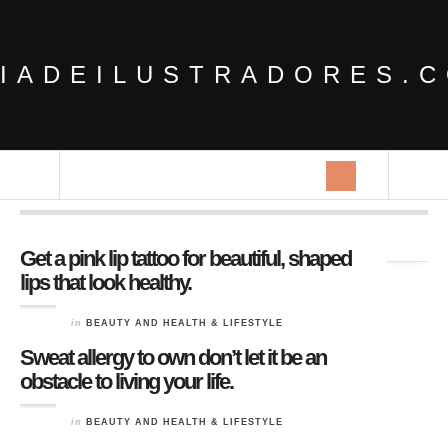
IADEILUSTRADORES.
Tag Archives:
Lifestyle
Get a pink lip tattoo for beautiful, shaped
lips that look healthy.
in
BEAUTY AND HEALTH & LIFESTYLE
Sweat allergy to own don’t let it be an
obstacle to living your life.
in
BEAUTY AND HEALTH & LIFESTYLE