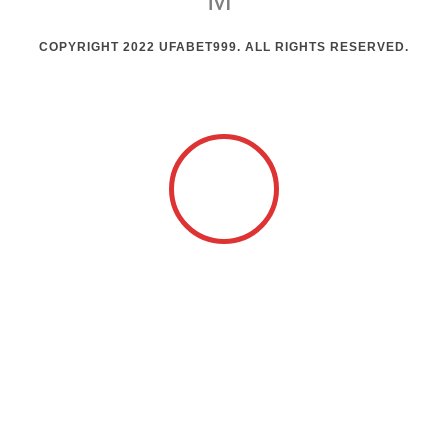
COPYRIGHT 2022 UFABET999. ALL RIGHTS RESERVED.