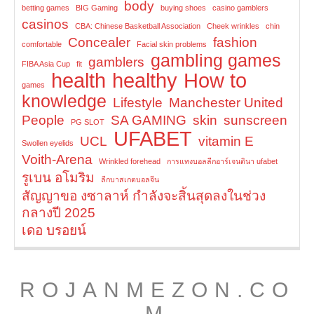
body
betting games
BIG Gaming
buying shoes
casino gamblers
casinos
CBA: Chinese Basketball Association
Cheek wrinkles
chin
Concealer
fashion
comfortable
Facial skin problems
gambling games
gamblers
FIBA Asia Cup
fit
health
healthy
How to
games
knowledge
Lifestyle
Manchester United
People
SA GAMING
skin
sunscreen
PG SLOT
UFABET
UCL
vitamin E
Swollen eyelids
Voith-Arena
Wrinkled forehead
การแทงบอลลีกอาร์เจนตินา ufabet
รูเบน อโมริม
ลีกบาสเกตบอลจีน
สัญญาขอ งซาลาห์ กำลังจะสิ้นสุดลงในช่วง
กลางปี 2025
เดอ บรอยน์
ROJANMEZON.CO
M