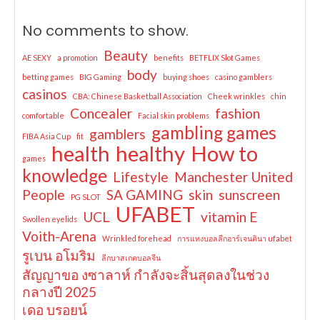
No comments to show.
Beauty
AE SEXY
a promotion
benefits
BETFLIX Slot Games
body
betting games
BIG Gaming
buying shoes
casino gamblers
casinos
CBA: Chinese Basketball Association
Cheek wrinkles
chin
Concealer
fashion
comfortable
Facial skin problems
gambling games
gamblers
FIBA Asia Cup
fit
health
healthy
How to
games
knowledge
Lifestyle
Manchester United
People
SA GAMING
skin
sunscreen
PG SLOT
UFABET
UCL
vitamin E
Swollen eyelids
Voith-Arena
Wrinkled forehead
การแทงบอลลีกอาร์เจนตินา ufabet
รูเบน อโมริม
ลีกบาสเกตบอลจีน
สัญญาขอ งซาลาห์ กำลังจะสิ้นสุดลงในช่วง
กลางปี 2025
เดอ บรอยน์