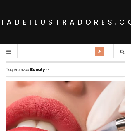
IADEILUSTRADORES.
Tag Archives:
Beauty