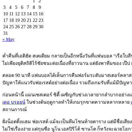
1
2
3
4
5
6
7
8
9
10
11
12
13
14
15
16
17
18
19
20
21
22
23
24
25
26
27
28
29
30
31
« May
ค่ำคืนที่เอติฮัด สเตเดียม กลายเป็นอีกหนึ่งวันที่แฟนบอล “เรือใบส
ไม่เพียงยุติสถิติไร้ชัยชนะต่อเนื่องที่ยาวนาน แต่ยังพาทีมของ เป๊ป 
ตลอด 90 นาที แฟนบอลได้เห็นการคืนฟอร์มระดับมาสเตอร์คลาสของ 
ปัญหาให้แนวรับฟอเรสต์อย่างต่อเนื่อง รวมถึงเกมรับที่แม้มีปัญห
ก่อนหน้านี้ แมนเชสเตอร์ ซิตี้ เผชิญกับช่วงเวลายากลำบากอย่าง
เดอ บรอยน์
ในช่วงต้นฤดูกาลทำให้เกมรุกขาดความหลากหลาย
สถานการณ์
ฝั่งน็อตติ้งแฮม ฟอเรสต์ แม้จะเป็นทีมโซนท้ายตาราง แต่มีชื่อเสียงเ
ไม่ใช่เรื่องง่าย แต่กุนซือ นูโน เอสปิริโต้ ซานโต ก็หวังจะฉว