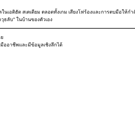
งแฟนบอลในเอติฮัด สเตเดียม ตลอดทั้งเกม เสียงโห่ร้องและการตบมือ
อาวุธลับ” ในบ้านของตัวเอง
ลย
มืออาชีพและมีข้อมูลเชิงลึกได้