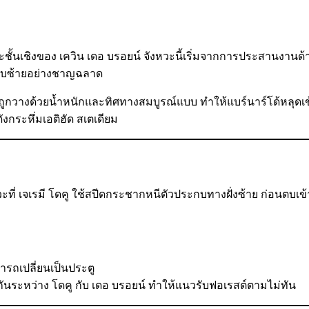
่งและชั้นเชิงของ เควิน เดอ บรอยน์ จังหวะนี้เริ่มจากการประสานงา
งกราบซ้ายอย่างชาญฉลาด
บอลถูกวางด้วยน้ำหนักและทิศทางสมบูรณ์แบบ ทำให้แบร์นาร์โด้หลุ
ังกระหึ่มเอติฮัด สเตเดียม
งหวะที่ เจเรมี โดคู ใช้สปีดกระชากหนีตัวประกบทางฝั่งซ้าย ก่อนตบเ
ารถเปลี่ยนเป็นประตู
กันระหว่าง โดคู กับ เดอ บรอยน์ ทำให้แนวรับฟอเรสต์ตามไม่ทัน