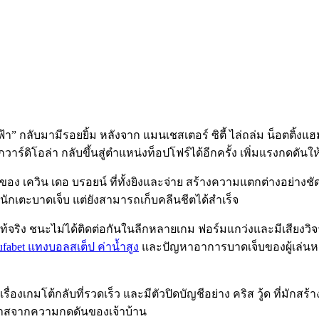
ีฟ้า” กลับมามีรอยยิ้ม หลังจาก แมนเชสเตอร์ ซิตี้ ไล่ถล่ม น็อตติ้ง
กวาร์ดิโอล่า กลับขึ้นสู่ตำแหน่งท็อปโฟร์ได้อีกครั้ง เพิ่มแรงกดดันให้
เควิน เดอ บรอยน์ ที่ทั้งยิงและจ่าย สร้างความแตกต่างอย่างชัดเ
านักเตะบาดเจ็บ แต่ยังสามารถเก็บคลีนชีตได้สำเร็จ
แท้จริง ชนะไม่ได้ติดต่อกันในลีกหลายเกม ฟอร์มแกว่งและมีเสียงว
ufabet แทงบอลสเต็ป ค่าน้ำสูง
และปัญหาอาการบาดเจ็บของผู้เล่นหลั
รื่องเกมโต้กลับที่รวดเร็ว และมีตัวปิดบัญชีอย่าง คริส วู้ด ที่มักสร
ยโอกาสจากความกดดันของเจ้าบ้าน