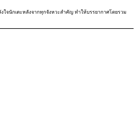
ให้กำลังใจนักเตะหลังจากทุกจังหวะสำคัญ ทำให้บรรยากาศโดยรวม