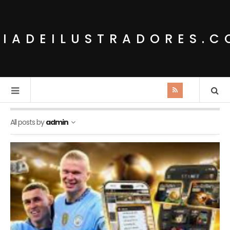
IADEILUSTRADORES.
All posts by
admin