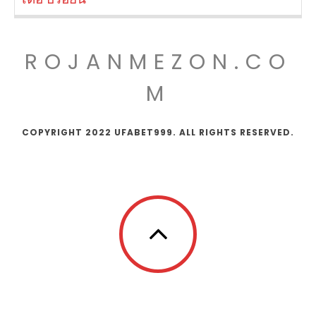
ROJANMEZON.CO
M
COPYRIGHT 2022 UFABET999. ALL RIGHTS RESERVED.