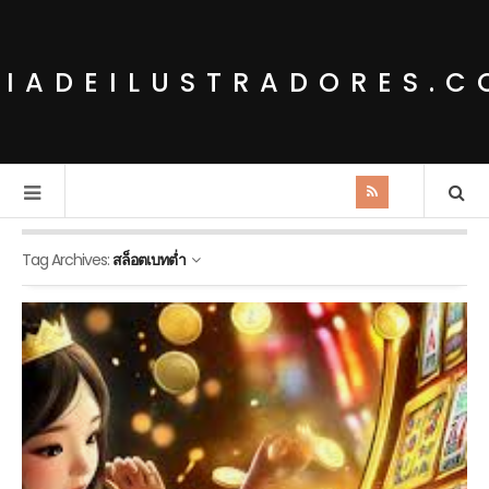
IADEILUSTRADORES.
Tag Archives:
สล็อตเบทต่ำ