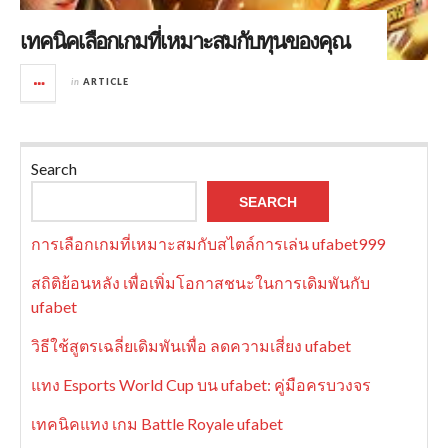
เทคนิคเลือกเกมที่เหมาะสมกับทุนของคุณ
in
ARTICLE
Search
SEARCH
การเลือกเกมที่เหมาะสมกับสไตล์การเล่น ufabet999
สถิติย้อนหลัง เพื่อเพิ่มโอกาสชนะในการเดิมพันกับ
ufabet
วิธีใช้สูตรเฉลี่ยเดิมพันเพื่อ ลดความเสี่ยง ufabet
แทง Esports World Cup บน ufabet: คู่มือครบวงจร
เทคนิคแทง เกม Battle Royale ufabet