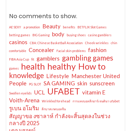
No comments to show.
Beauty
AE SEXY
a promotion
benefits
BETFLIX Slot Games
body
betting games
BIG Gaming
buying shoes
casino gamblers
casinos
CBA: Chinese Basketball Association
Cheek wrinkles
chin
Concealer
fashion
comfortable
Facial skin problems
gambling games
gamblers
FIBA Asia Cup
fit
health
healthy
How to
games
knowledge
Lifestyle
Manchester United
People
SA GAMING
skin
sunscreen
PG SLOT
UFABET
UCL
vitamin E
Swollen eyelids
Voith-Arena
Wrinkled forehead
การแทงบอลลีกอาร์เจนตินา ufabet
รูเบน อโมริม
ลีกบาสเกตบอลจีน
สัญญาขอ งซาลาห์ กำลังจะสิ้นสุดลงในช่วง
กลางปี 2025
เดอ บรอยน์