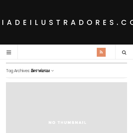
IADEILUSTRADORES.
Tag Archives:
อัตราต่อรอง