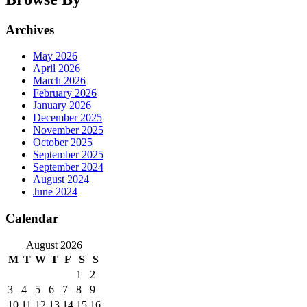
Archives
May 2026
April 2026
March 2026
February 2026
January 2026
December 2025
November 2025
October 2025
September 2025
September 2024
August 2024
June 2024
Calendar
August 2026
M
T
W
T
F
S
S
1
2
3
4
5
6
7
8
9
10
11
12
13
14
15
16