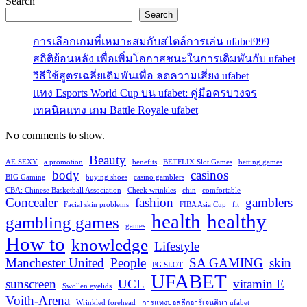
Search
Search
การเลือกเกมที่เหมาะสมกับสไตล์การเล่น ufabet999
สถิติย้อนหลัง เพื่อเพิ่มโอกาสชนะในการเดิมพันกับ ufabet
วิธีใช้สูตรเฉลี่ยเดิมพันเพื่อ ลดความเสี่ยง ufabet
แทง Esports World Cup บน ufabet: คู่มือครบวงจร
เทคนิคแทง เกม Battle Royale ufabet
No comments to show.
Beauty
AE SEXY
a promotion
benefits
BETFLIX Slot Games
betting games
body
casinos
BIG Gaming
buying shoes
casino gamblers
CBA: Chinese Basketball Association
Cheek wrinkles
chin
comfortable
Concealer
fashion
gamblers
Facial skin problems
FIBA Asia Cup
fit
health
healthy
gambling games
games
How to
knowledge
Lifestyle
Manchester United
People
SA GAMING
skin
PG SLOT
UFABET
sunscreen
UCL
vitamin E
Swollen eyelids
Voith-Arena
Wrinkled forehead
การแทงบอลลีกอาร์เจนตินา ufabet