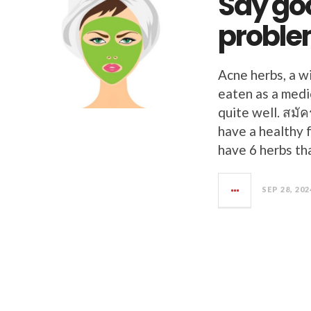
Say go
proble
Acne herbs, a w
eaten as a medi
quite well. สมั
have a healthy 
have 6 herbs th
SEP 28, 202