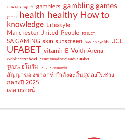
gambling games
gamblers
FIBA Asia Cup
fit
health
healthy
How to
games
knowledge
Lifestyle
Manchester United
People
PG SLOT
SA GAMING
skin
sunscreen
UCL
Swollen eyelids
UFABET
vitamin E
Voith-Arena
Wrinkled forehead
การแทงบอลลีกอาร์เจนตินา ufabet
รูเบน อโมริม
ลีกบาสเกตบอลจีน
สัญญาขอ งซาลาห์ กำลังจะสิ้นสุดลงในช่วง
กลางปี 2025
เดอ บรอยน์