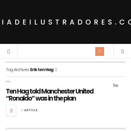
IADEILUSTRADORES.
Tag Archives:
Erik ten Hag
Ten Hag told Manchester United
“Ronaldo” was in the plan
in
ARTICLE