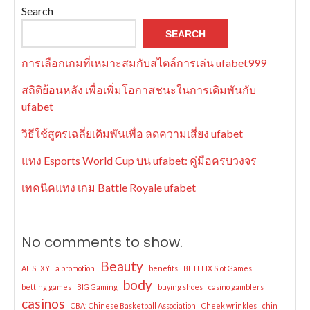
Search
SEARCH
การเลือกเกมที่เหมาะสมกับสไตล์การเล่น ufabet999
สถิติย้อนหลัง เพื่อเพิ่มโอกาสชนะในการเดิมพันกับ
ufabet
วิธีใช้สูตรเฉลี่ยเดิมพันเพื่อ ลดความเสี่ยง ufabet
แทง Esports World Cup บน ufabet: คู่มือครบวงจร
เทคนิคแทง เกม Battle Royale ufabet
No comments to show.
Beauty
AE SEXY
a promotion
benefits
BETFLIX Slot Games
body
betting games
BIG Gaming
buying shoes
casino gamblers
casinos
CBA: Chinese Basketball Association
Cheek wrinkles
chin