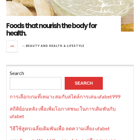
Foods that nourish the body for
health.
in
BEAUTY AND HEALTH & LIFESTYLE
Search
SEARCH
การเลือกเกมที่เหมาะสมกับสไตล์การเล่น ufabet999
สถิติย้อนหลัง เพื่อเพิ่มโอกาสชนะในการเดิมพันกับ
ufabet
วิธีใช้สูตรเฉลี่ยเดิมพันเพื่อ ลดความเสี่ยง ufabet