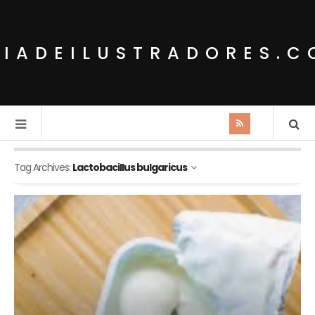
IADEILUSTRADORES.
Tag Archives:
Lactobacillus bulgaricus