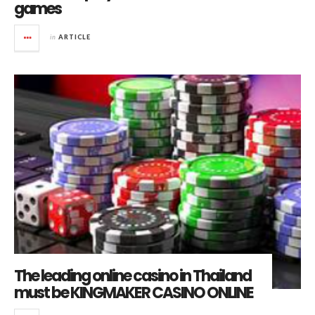
games
in
ARTICLE
The leading online casino in Thailand
must be KINGMAKER CASINO ONLINE