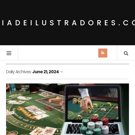
IADEILUSTRADORES.
Daily Archives:
June 21, 2024