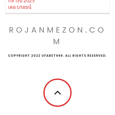
กลางปี 2025
เดอ บรอยน์
ROJANMEZON.CO
M
COPYRIGHT 2022 UFABET999. ALL RIGHTS RESERVED.