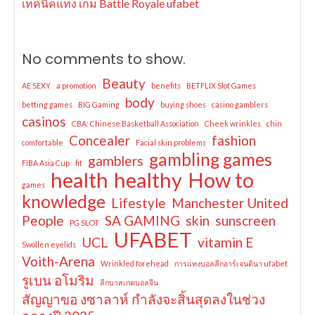
เทคนิคแทง เกม Battle Royale ufabet
No comments to show.
Beauty
AE SEXY
a promotion
benefits
BETFLIX Slot Games
body
betting games
BIG Gaming
buying shoes
casino gamblers
casinos
CBA: Chinese Basketball Association
Cheek wrinkles
chin
Concealer
fashion
comfortable
Facial skin problems
gambling games
gamblers
FIBA Asia Cup
fit
health
healthy
How to
games
knowledge
Lifestyle
Manchester United
People
SA GAMING
skin
sunscreen
PG SLOT
UFABET
UCL
vitamin E
Swollen eyelids
Voith-Arena
Wrinkled forehead
การแทงบอลลีกอาร์เจนตินา ufabet
รูเบน อโมริม
ลีกบาสเกตบอลจีน
สัญญาขอ งซาลาห์ กำลังจะสิ้นสุดลงในช่วง