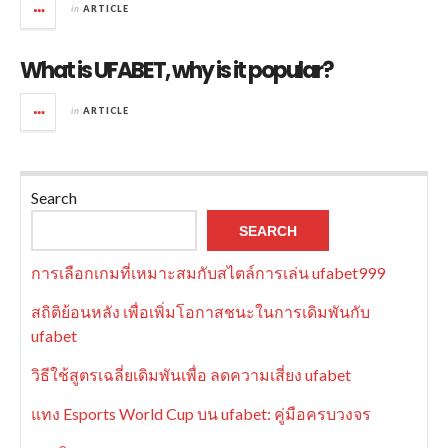
in
ARTICLE
What is UFABET, why is it popular?
in
ARTICLE
Search
SEARCH
การเลือกเกมที่เหมาะสมกับสไตล์การเล่น ufabet999
สถิติย้อนหลัง เพื่อเพิ่มโอกาสชนะในการเดิมพันกับ
ufabet
วิธีใช้สูตรเฉลี่ยเดิมพันเพื่อ ลดความเสี่ยง ufabet
แทง Esports World Cup บน ufabet: คู่มือครบวงจร