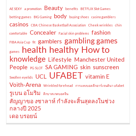
Beauty
AE SEXY
a promotion
benefits
BETFLIX Slot Games
body
betting games
BIG Gaming
buying shoes
casino gamblers
casinos
CBA: Chinese Basketball Association
Cheek wrinkles
chin
Concealer
fashion
comfortable
Facial skin problems
gambling games
gamblers
FIBA Asia Cup
fit
health
healthy
How to
games
knowledge
Lifestyle
Manchester United
People
SA GAMING
skin
sunscreen
PG SLOT
UFABET
UCL
vitamin E
Swollen eyelids
Voith-Arena
Wrinkled forehead
การแทงบอลลีกอาร์เจนตินา ufabet
รูเบน อโมริม
ลีกบาสเกตบอลจีน
สัญญาขอ งซาลาห์ กำลังจะสิ้นสุดลงในช่วง
กลางปี 2025
เดอ บรอยน์