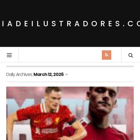
IADEILUSTRADORES.
Daily Archives:
March 12, 2026