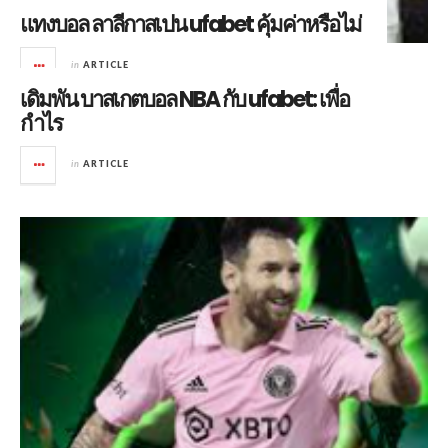
แทงบอล ลาลีกาสเปน ufabet คุ้มค่าหรือไม่
in
ARTICLE
เดิมพัน บาสเกตบอล NBA กับ ufabet: เพื่อ
กำไร
in
ARTICLE