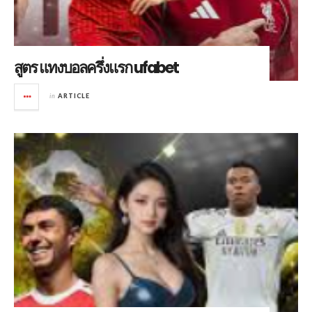
สูตร แทงบอลครึ่งแรก ufabet
in
ARTICLE