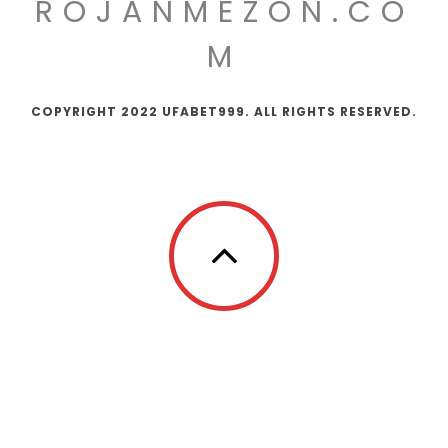
ROJANMEZON.CO
M
COPYRIGHT 2022 UFABET999. ALL RIGHTS RESERVED.