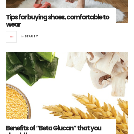
Tips for buying shoes, comfortable to
wear
in
BEAUTY
Benefits of “Beta Glucan” that you