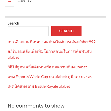
in
BEAUTY
Search
SEARCH
การเลือกเกมที่เหมาะสมกับสไตล์การเล่น ufabet999
สถิติย้อนหลัง เพื่อเพิ่มโอกาสชนะในการเดิมพันกับ
ufabet
วิธีใช้สูตรเฉลี่ยเดิมพันเพื่อ ลดความเสี่ยง ufabet
แทง Esports World Cup บน ufabet: คู่มือครบวงจร
เทคนิคแทง เกม Battle Royale ufabet
No comments to show.